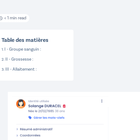
< 1 min read
Table des matières
I - Groupe sanguin :
II - Grossesse :
III - Allaitement :