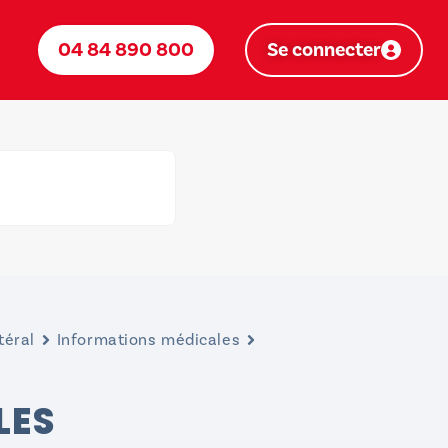
04 84 890 800
Se connecter
téral
Informations médicales
LES