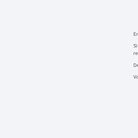
En
Si
re
D
V