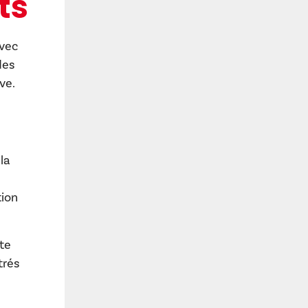
ts
avec
des
ve.
la
tion
te
trés