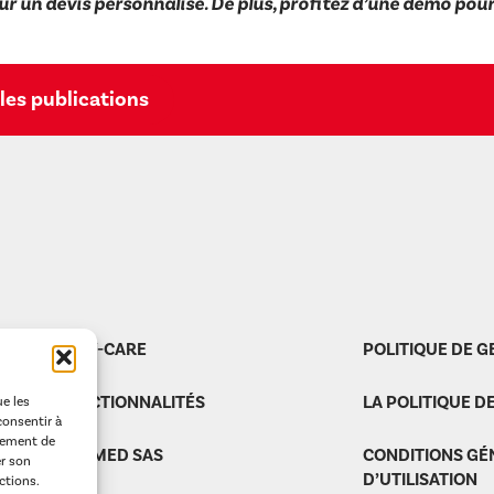
ur un devis personnalisé. De plus, profitez d’une démo pou
les publications
EASY-CARE
POLITIQUE DE G
FONCTIONNALITÉS
LA POLITIQUE D
ue les
consentir à
tement de
CALIMED SAS
CONDITIONS GÉ
er son
D’UTILISATION
ctions.