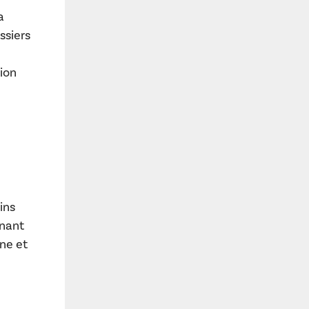
a
ssiers
tion
ins
enant
ne et