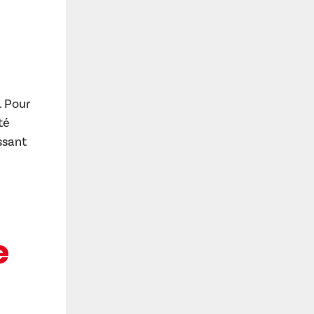
. Pour
té
ssant
e